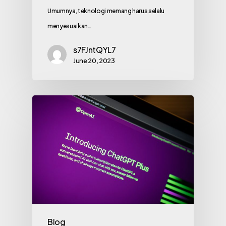
Umumnya, teknologi memang harus selalu
menyesuaikan…
s7FJntQYL7
June 20, 2023
Blog