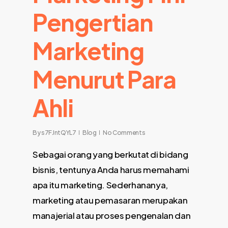
Pengertian
Marketing
Menurut Para
Ahli
By
s7FJntQYL7
Blog
No Comments
Sebagai orang yang berkutat di bidang
bisnis, tentunya Anda harus memahami
apa itu marketing. Sederhananya,
marketing atau pemasaran merupakan
manajerial atau proses pengenalan dan