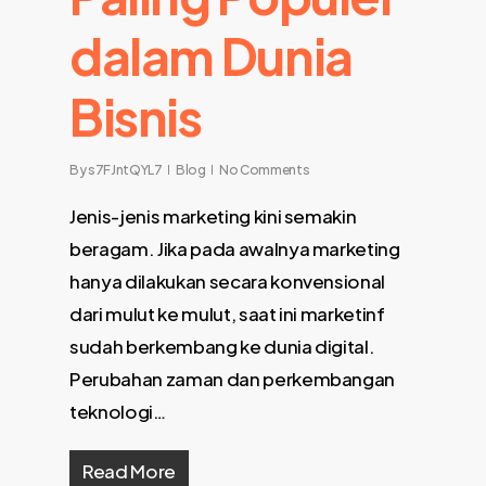
dalam Dunia
Bisnis
By
s7FJntQYL7
Blog
No Comments
Jenis-jenis marketing kini semakin
beragam. Jika pada awalnya marketing
hanya dilakukan secara konvensional
dari mulut ke mulut, saat ini marketinf
sudah berkembang ke dunia digital.
Perubahan zaman dan perkembangan
teknologi…
Read More