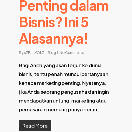
Penting dalam
Bisnis? Ini 5
Alasannya!
By
s7FJntQYL7
Blog
No Comments
Bagi Anda yang akan terjun ke dunia
bisnis, tentu penah muncul pertanyaan
kenapa marketing penting. Nyatanya,
jika Anda seorang pengusaha dan ingin
mendapatkan untung, marketing atau
pemasaran memang punya peran…
Read More