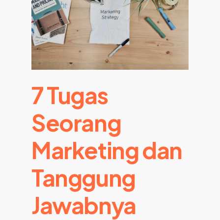
7 Tugas
Seorang
Marketing dan
Tanggung
Jawabnya